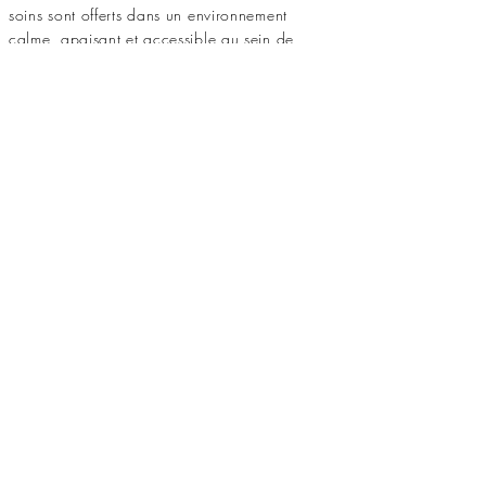
soins sont offerts dans un environnement
calme, apaisant et accessible au sein de
la Clinique d’orthothérapie Yves Marcoux,
à Scott, près de Sainte-Marie et Lévis,
facilement accessible par l’autoroute de la
Beauce.
Offrez-vous un massage avec l’un de nos
professionnels qualifiés et expérimentés et
laissez le corps retrouver son équilibre et
son mieux-être.
Massage suédois 60 minutes
Massage suédois 90 minutes
Contact
Clinique d'Orthothérapie Yves Marcoux