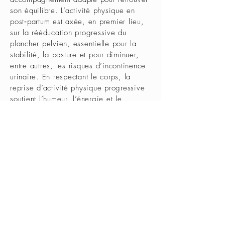
son équilibre. L’activité physique en
post‑partum est axée, en premier lieu,
sur la rééducation progressive du
plancher pelvien, essentielle pour la
stabilité, la posture et pour diminuer,
entre autres, les risques d’incontinence
urinaire. En respectant le corps, la
reprise d’activité physique progressive
soutient l’humeur, l’énergie et le
sentiment de bien-être, ce qui contribue
à réduire les risques de dépression
post-partum ainsi qu’à améliorer la
qualité du sommeil.
Je prends rendez-vous